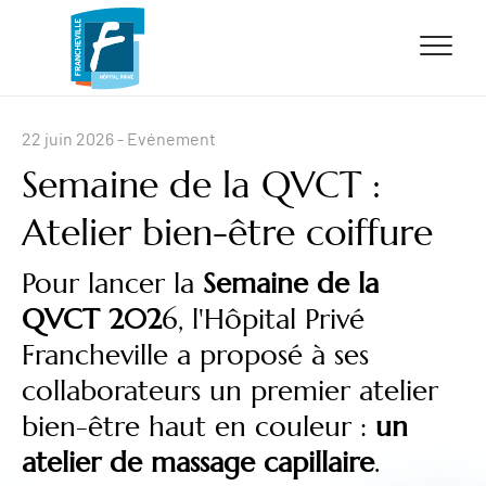
ALLER AU CONTENU
ALLER AU MENU
ALLER À LA RECHERCHE
22 juin 2026
- Evénement
Semaine de la QVCT :
Atelier bien-être coiffure
Pour lancer la
Semaine de la
QVCT 202
6, l'Hôpital Privé
Francheville a proposé à ses
collaborateurs un premier atelier
bien-être haut en couleur :
un
atelier de massage capillaire
.