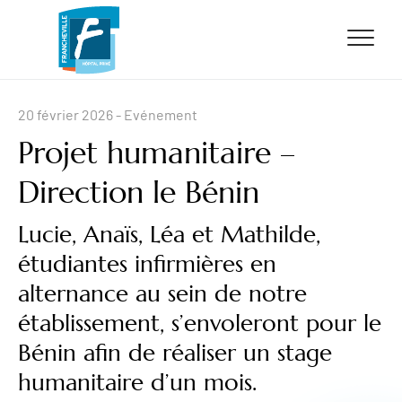
ALLER AU CONTENU
ALLER AU MENU
ALLER À LA RECHERCHE
20 février 2026
- Evénement
Projet humanitaire –
Direction le Bénin
Lucie, Anaïs, Léa et Mathilde,
étudiantes infirmières en
alternance au sein de notre
établissement, s’envoleront pour le
Bénin afin de réaliser un stage
humanitaire d’un mois.