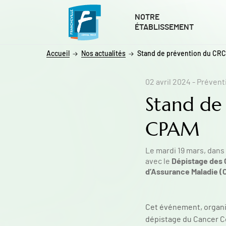
ALLER AU CONTENU
ALLER AU MENU
ALLER À LA RECHERCHE
NOTRE
ÉTABLISSEMENT
Accueil
Nos actualités
Stand de prévention du CRC
02 avril 2024
- Prévent
Stand de
CPAM
Le mardi 19 mars, dans 
Dépistage des 
avec le
d’Assurance Maladie 
Cet événement, organisé
dépistage du Cancer Col