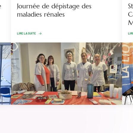
e
Journée de dépistage des
S
maladies rénales
C
M
LIRE LA SUITE
LIR