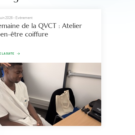
juin 2026
- Evénement
emaine de la QVCT : Atelier
ien-être coiffure
E LA SUITE