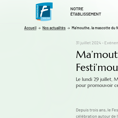
ALLER AU CONTENU
ALLER AU MENU
ALLER À LA RECHERCHE
NOTRE
ÉTABLISSEMENT
Accueil
Nos actualités
Ma’mouthe, la mascotte du fe
31 juillet 2024
- Evéne
Ma’mouth
Festi’mou
Le lundi 29 juillet,
pour promouvoir cet
Depuis trois ans, le F
célébration autour de l