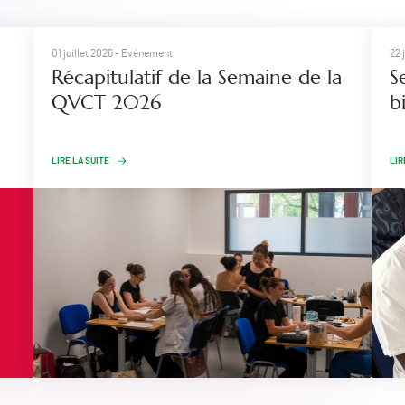
01 juillet 2026
- Evénement
22 
Récapitulatif de la Semaine de la
S
QVCT 2026
b
LIRE LA SUITE
LIR