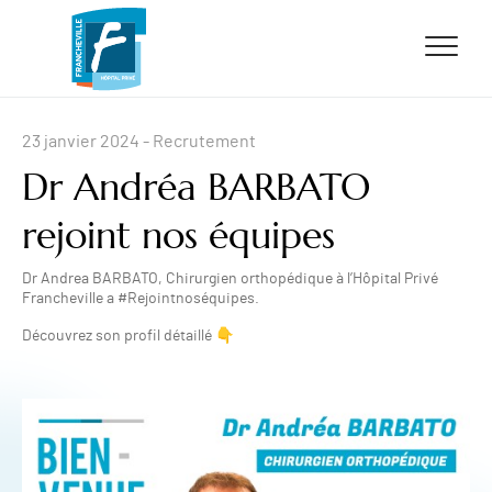
ALLER AU CONTENU
ALLER AU MENU
ALLER À LA RECHERCHE
23 janvier 2024
- Recrutement
Dr Andréa BARBATO
rejoint nos équipes
Dr Andrea BARBATO, Chirurgien orthopédique à l’Hôpital Privé
Francheville a #Rejointnoséquipes.
Découvrez son profil détaillé 👇